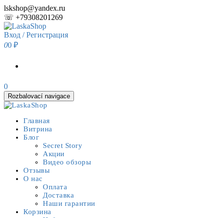
Skip
lskshop@yandex.ru
to
☏ +79308201269
the
content
Вход / Регистрация
0
0 ₽
0
Rozbalovací navigace
Главная
Витрина
Блог
Secret Story
Акции
Видео обзоры
Отзывы
О нас
Оплата
Доставка
Наши гарантии
Корзина