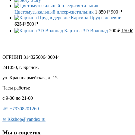
Story
Первоначал
Текущ
Цветомузыкальный плеер-светильник
1 850
₽
900
₽
цена
цена:
Картина Пруд в деревне
составляла
900 ₽.
Первоначальная
Текущая
625
₽
500
₽
1
цена
цена:
Перво
Т
Картина 3D Водопад
200
₽
150
₽
850 ₽.
составляла
500 ₽.
цена
ц
625 ₽.
состав
1
200 ₽.
ОГРНИП 314325606400044
241050, г. Брянск,
ул. Красноармейская, д. 15
Часы работы:
с 9-00 до 21-00
☏ +79308201269
✉
lskshop@yandex.ru
Мы в соцсетях