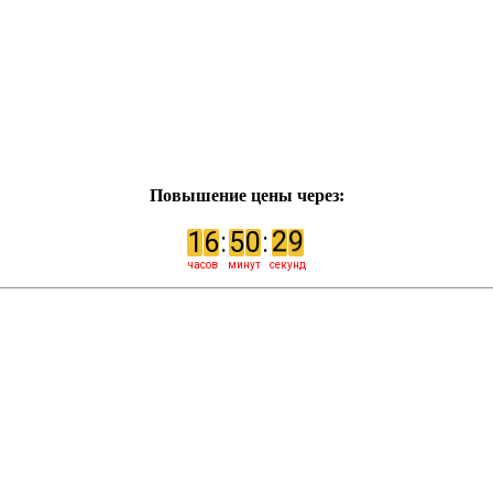
Повышение цены через:
8
1
6
:
5
0
:
2
9
часов
минут
секунд