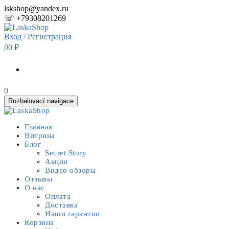
Skip
lskshop@yandex.ru
to
☏ +79308201269
the
content
Вход / Регистрация
0
0 ₽
0
Rozbalovací navigace
Главная
Витрина
Блог
Secret Story
Акции
Видео обзоры
Отзывы
О нас
Оплата
Доставка
Наши гарантии
Корзина