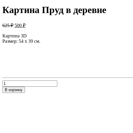
Картина Пруд в деревне
Первоначальная
Текущая
625
₽
500
₽
цена
цена:
составляла
Картина 3D
500 ₽.
Размер: 54 х 39 см.
625 ₽.
Количество
товара
В корзину
Картина
Пруд
в
деревне