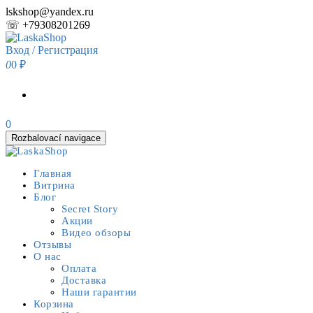
Skip
lskshop@yandex.ru
to
☏ +79308201269
the
content
Вход / Регистрация
0
0 ₽
0
Rozbalovací navigace
Главная
Витрина
Блог
Secret Story
Акции
Видео обзоры
Отзывы
О нас
Оплата
Доставка
Наши гарантии
Корзина