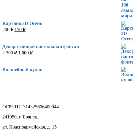
950 ₽.
Картина 3D Осень
Первоначальная
Текущая
200
₽
150
₽
цена
цена:
составляла
150 ₽.
200 ₽.
Декоративный настольный фонтан
Первоначальная
Текущая
2 300
₽
1 600
₽
цена
цена:
составляла
1
2
600 ₽.
Волшебный кулон
300 ₽.
ОГРНИП 314325606400044
241050, г. Брянск,
ул. Красноармейская, д. 15