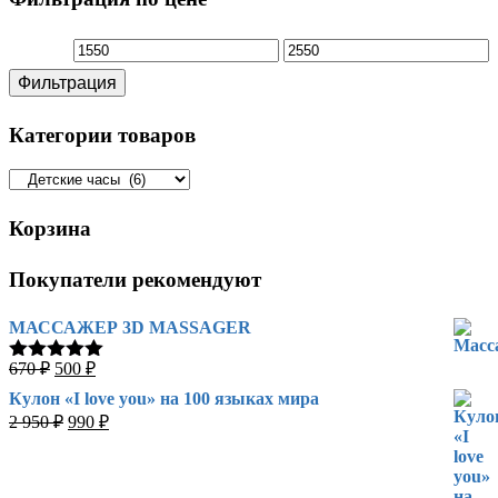
Минимальная
Максимальная
Фильтрация
цена
цена
Категории товаров
Корзина
Покупатели рекомендуют
МАССАЖЕР 3D MASSAGER
Первоначальная
Текущая
670
₽
500
₽
Оценка
цена
цена:
5.00
из 5
Кулон «I love you» на 100 языках мира
составляла
500 ₽.
Первоначальная
Текущая
2 950
₽
990
₽
670 ₽.
цена
цена:
составляла
990 ₽.
2